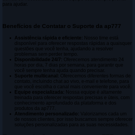
para ajudar.
Benefícios de Contatar o Suporte da ap777
Assistência rápida e eficiente:
Nosso time está
disponível para oferecer respostas rápidas a quaisquer
questões que você tenha, ajudando a resolver
problemas sem perder tempo.
Disponibilidade 24/7:
Oferecemos atendimento 24
horas por dia, 7 dias por semana, para garantir que
você sempre tenha ajuda quando precisar.
Suporte multicanal:
Oferecemos diferentes formas de
contato, incluindo chat ao vivo, e-mail e telefone, para
que você escolha o canal mais conveniente para você.
Equipe especializada:
Nossa equipe é altamente
treinada para oferecer respostas precisas e úteis, com
conhecimento aprofundado da plataforma e dos
produtos da ap777.
Atendimento personalizado:
Valorizamos cada um
de nossos clientes, por isso buscamos sempre oferecer
soluções personalizadas para as suas necessidades.