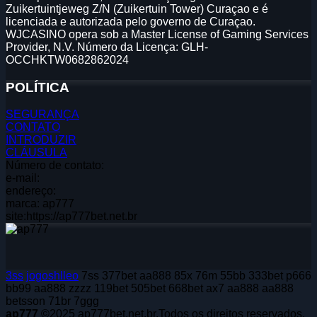
Zuikertuintjeweg Z/N (Zuikertuin Tower) Curaçao e é
licenciada e autorizada pelo governo de Curaçao.
WJCASINO opera sob a Master License of Gaming Services
Provider, N.V. Número da Licença: GLH-
OCCHKTW0682862024
POLÍTICA
SEGURANÇA
CONTATO
INTRODUZIR
CLÁUSULA
Número de contato:
e-mail:
endereço:
marca: ap777
site:https://ap777bet.net.br
3ss
jogoshlleo
7ss
377bet
aa888
85x
76m
55bb
333bet
p666
bb99
aa888
zzzz
119bet
505bet
668bet
ax7
aa888
aa888
betsson
71br
7ggg
ap777
©2025 ap777bet.net.br.Todos os direitos reservados.