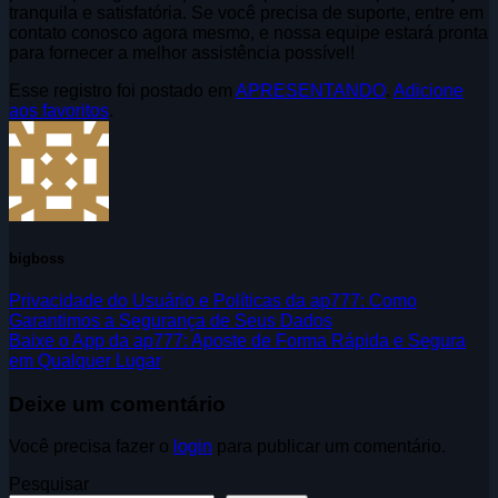
tranquila e satisfatória. Se você precisa de suporte, entre em
contato conosco agora mesmo, e nossa equipe estará pronta
para fornecer a melhor assistência possível!
Esse registro foi postado em
APRESENTANDO
.
Adicione
aos favoritos
.
bigboss
Privacidade do Usuário e Políticas da ap777: Como
Garantimos a Segurança de Seus Dados
Baixe o App da ap777: Aposte de Forma Rápida e Segura
em Qualquer Lugar
Deixe um comentário
Você precisa fazer o
login
para publicar um comentário.
Pesquisar