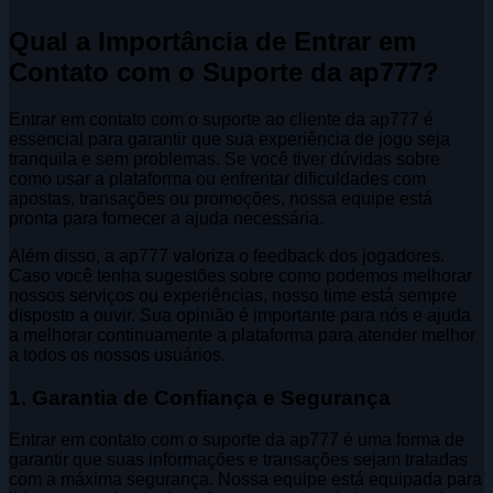
Qual a Importância de Entrar em
Contato com o Suporte da ap777?
Entrar em contato com o suporte ao cliente da ap777 é
essencial para garantir que sua experiência de jogo seja
tranquila e sem problemas. Se você tiver dúvidas sobre
como usar a plataforma ou enfrentar dificuldades com
apostas, transações ou promoções, nossa equipe está
pronta para fornecer a ajuda necessária.
Além disso, a ap777 valoriza o feedback dos jogadores.
Caso você tenha sugestões sobre como podemos melhorar
nossos serviços ou experiências, nosso time está sempre
disposto a ouvir. Sua opinião é importante para nós e ajuda
a melhorar continuamente a plataforma para atender melhor
a todos os nossos usuários.
1. Garantia de Confiança e Segurança
Entrar em contato com o suporte da ap777 é uma forma de
garantir que suas informações e transações sejam tratadas
com a máxima segurança. Nossa equipe está equipada para