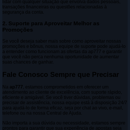
lidar com qualquer situação que envolva dados pessoais,
transações financeiras ou questões relacionadas à
segurança da conta.
2. Suporte para Aproveitar Melhor as
Promoções
Se você deseja saber mais sobre como aproveitar nossas
promoções e bônus, nossa equipe de suporte pode ajudá-lo
a entender como funcionam as ofertas da ap777 e garantir
que você não perca nenhuma oportunidade de aumentar
suas chances de ganhar.
Fale Conosco Sempre que Precisar
Na
ap777
, estamos comprometidos em oferecer um
atendimento ao cliente de excelência, com suporte rápido,
eficiente e amigável. Se você tiver dúvidas, problemas ou
precisar de assistência, nossa equipe está à disposição 24/7
para ajudá-lo de forma eficaz, seja por chat ao vivo, e-mail,
telefone ou na nossa Central de Ajuda.
Não importa a sua dúvida ou necessidade, estamos sempre
prontos para garantir que sua experiência de apostas seja