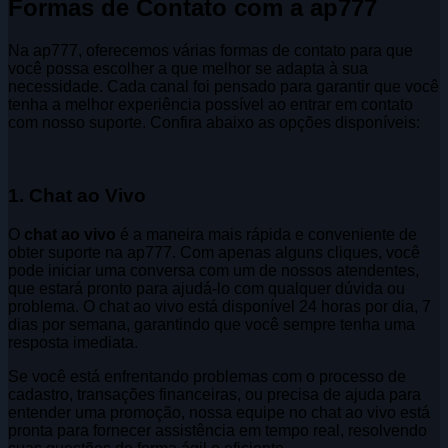
Formas de Contato com a ap777
Na ap777, oferecemos várias formas de contato para que
você possa escolher a que melhor se adapta à sua
necessidade. Cada canal foi pensado para garantir que você
tenha a melhor experiência possível ao entrar em contato
com nosso suporte. Confira abaixo as opções disponíveis:
1. Chat ao Vivo
O
chat ao vivo
é a maneira mais rápida e conveniente de
obter suporte na ap777. Com apenas alguns cliques, você
pode iniciar uma conversa com um de nossos atendentes,
que estará pronto para ajudá-lo com qualquer dúvida ou
problema. O chat ao vivo está disponível 24 horas por dia, 7
dias por semana, garantindo que você sempre tenha uma
resposta imediata.
Se você está enfrentando problemas com o processo de
cadastro, transações financeiras, ou precisa de ajuda para
entender uma promoção, nossa equipe no chat ao vivo está
pronta para fornecer assistência em tempo real, resolvendo